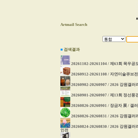
Artmail Search
■
검색결과
20261102-20261104 / 제63회 
20260912-20261108 / 자연미술큐브
20260902-20260907 / 2026 강
20260901-20260907 / 제13회 정
20260826-20260901 / 장금자 展 /
20260826-20260831 / 2026 강
20260824-20260830 / 2026 강
인전