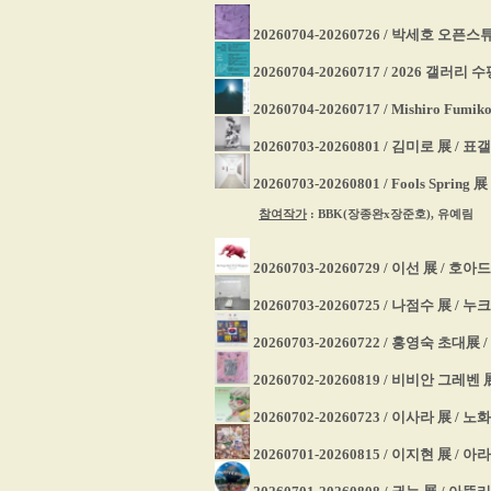
20260704-20260726 / 박세호 오
20260704-20260717 / 2026 갤러
20260704-20260717 / Mishiro Fumi
20260703-20260801 / 김미로 展 / 
20260703-20260801 / Fools Spring
참여작가
: BBK(장종완x장준호), 유예림
20260703-20260729 / 이선 展 / 호아
20260703-20260725 / 나점수 展 /
20260703-20260722 / 홍영숙 초대展
20260702-20260819 / 비비안 그레벤
20260702-20260723 / 이사라 展 / 
20260701-20260815 / 이지현 展 /