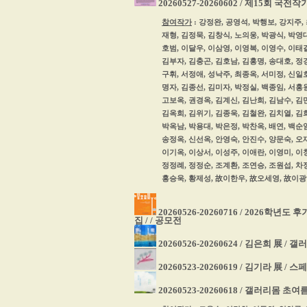
20260527-20260602 / 제15회 
참여작가
: 강정완, 공영석, 박행보, 강지주,
재형, 김정묵, 김창식, 노의웅, 박광식, 박영대
호범, 이달우, 이삼영, 이영복, 이영수, 이태길
김부자, 김충곤, 김호남, 김홍명, 송대호, 정
구휘, 서정애, 성낙주, 최종옥, 서미정, 신일호
명자, 김종선, 김미자, 박정실, 백종임, 서홍원
고보옥, 권경옥, 김계신, 김난희, 김남수, 김
김옥희, 김위기, 김종욱, 김철완, 김치열, 김
박옥남, 박용대, 박은정, 박찬옥, 배연, 백순임
송정옥, 신선옥, 안영숙, 안진수, 양문숙, 오
이기옥, 이상서, 이성주, 이애란, 이영미, 이
정정례, 정정순, 조계환, 조연승, 조원섭, 차
홍승욱, 황제성, 故이한우, 故오세영, 故이광
20260526-20260716 / 2026
집 / / 공모전
20260526-20260624 / 김은희 展 / 
20260523-20260619 / 김기라 展 
20260523-20260618 / 갤러리몸 초