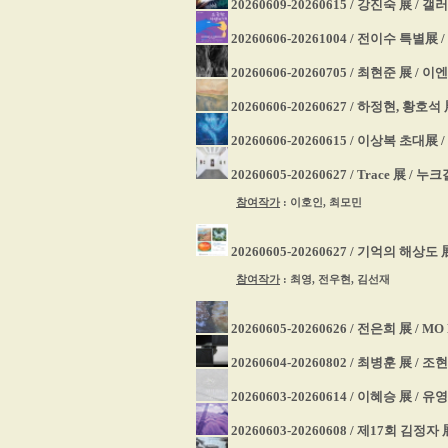
20260609-20260615 / 강진숙 展 / 
20260606-20261004 / 전이수 특
20260606-20260705 / 최현준 展 /
20260606-20260627 / 하정현, 황호
20260606-20260615 / 이상복 초대展
20260605-20260627 / Trace 展 / 
참여작가
: 이호인, 최모민
20260605-20260627 / 기억의 해상도
참여작가
: 최영, 전우현, 김선재
20260605-20260626 / 전은희 展 / M
20260604-20260802 / 최병훈 展 /
20260603-20260614 / 이혜승 展 / 
20260603-20260608 / 제17회 김정