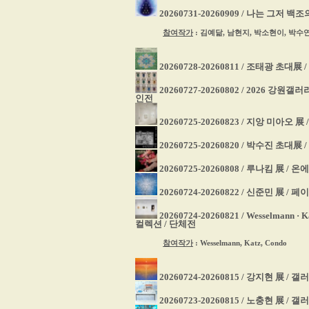
20260731-20260909 / 나는 그저
참여작가
: 김예닮, 남현지, 박소현이, 박수
20260728-20260811 / 조태광 초대展
20260727-20260802 / 2026 강
인전
20260725-20260823 / 지앙 미아오
20260725-20260820 / 박수진 초대展 / 
20260725-20260808 / 루나킴 展 /
20260724-20260822 / 신준민 展 / 
20260724-20260821 / Wesselmann · K
컬렉션 / 단체전
참여작가
: Wesselmann, Katz, Condo
20260724-20260815 / 강지현 展 /
20260723-20260815 / 노충현 展 / 