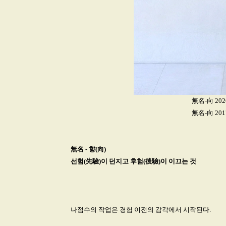
無名-向 202
無名-向 201
無名 - 향(向)
선험(先驗)이 던지고 후험(後驗)이 이끄는 것
나점수의 작업은 경험 이전의 감각에서 시작된다.