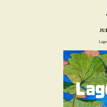
JU
Lag