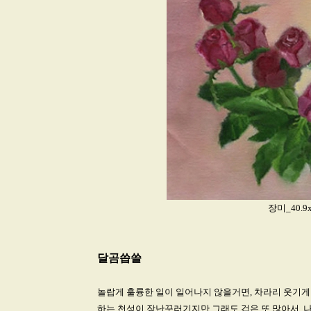
장미_40.9x5
달곰씁쓸
놀랍게 훌륭한 일이 일어나지 않을거면, 차라리 웃기게
하는 천성이 장난꾸러기지만 그래도 겁은 또 많아서, 