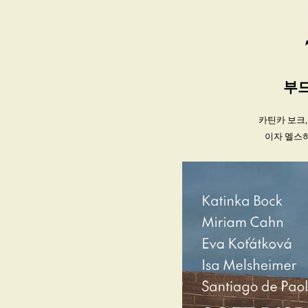
부드
카틴카 보크,
이자 멜스하