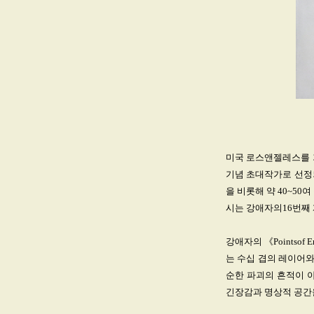
미국 로스앤젤레스를 기
기념 초대작가로 선정되어
을 비롯해 약 40~5
시는 강애자의16번째
강애자의 《Pointso
는 수십 겹의 레이어와
순한 파괴의 흔적이 아
긴장감과 명상적 공간