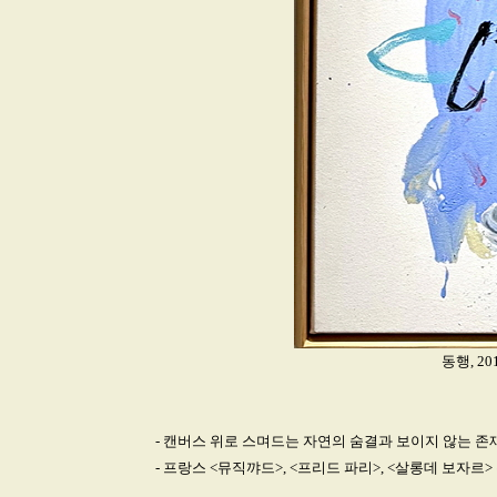
동행, 20
- 캔버스 위로 스며드는 자연의 숨결과 보이지 않는 존
- 프랑스 <뮤직꺄드>, <프리드 파리>, <살롱데 보자르