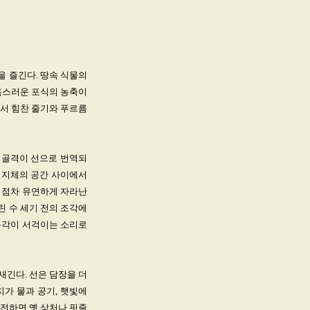
을 즐긴다. 땅속 식물의
탐욕스러운 포식의 농축이
에서 힘찬 줄기와 푸르름
와 골격이 선으로 번역되
 지지체의 공간 사이에서
 점차 유연하게 자라난
린 수 세기 전의 조각에
 음각이 서걱이는 소리로
새긴다. 선은 담장을 더
가 물과 공기, 햇빛에
침전하면 옛 상처나 핏줄