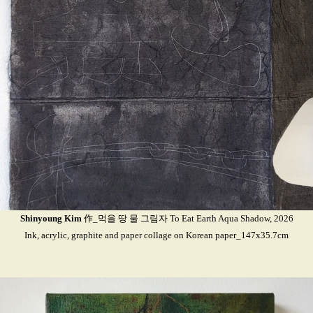
Shinyoung Kim
作_먹을 땅 물 그림자 To Eat Earth Aqua Shadow, 2026
Ink, acrylic, graphite and paper collage on Korean paper_147x35.7cm