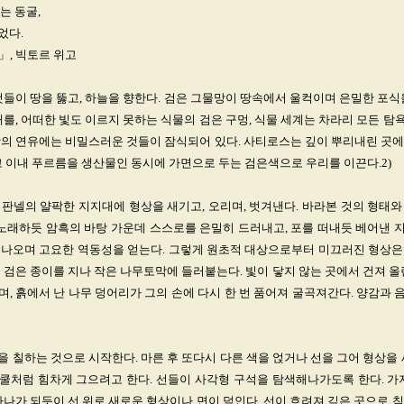
는 동굴,
었다.
e)」, 빅토르 위고
것들이 땅을 뚫고, 하늘을 향한다. 검은 그물망이 땅속에서 울컥이며 은밀한 포식
해를, 어떠한 빛도 이르지 못하는 식물의 검은 구멍, 식물 세계는 차라리 모든 
형상의 연유에는 비밀스러운 것들이 잠식되어 있다. 사티로스는 깊이 뿌리내린 곳
고 이내 푸르름을 생산물인 동시에 가면으로 두는 검은색으로 우리를 이끈다.2)
판넬의 얄팍한 지지대에 형상을 새기고, 오리며, 벗겨낸다. 바라본 것의 형태
 노래하듯 암흑의 바탕 가운데 스스로를 은밀히 드러내고, 포를 떠내듯 베어낸
어나오며 고요한 역동성을 얻는다. 그렇게 원초적 대상으로부터 미끄러진 형상은
 검은 종이를 지나 작은 나무토막에 들러붙는다. 빛이 닿지 않는 곳에서 건져 올
, 흙에서 난 나무 덩어리가 그의 손에 다시 한 번 품어져 굴곡져간다. 양감과
 칠하는 것으로 시작한다. 마른 후 또다시 다른 색을 얹거나 선을 그어 형상을 
쿨처럼 힘차게 그으려고 한다. 선들이 사각형 구석을 탐색해나가도록 한다. 가지
하나가 되듯이 선 위로 새로운 형상이나 면이 덮인다. 선이 흐려져 깊은 곳으로 