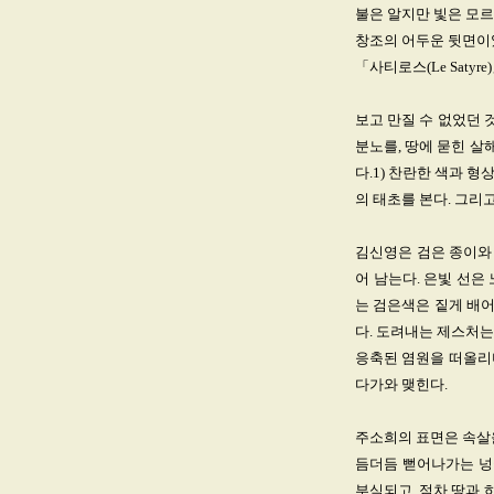
불은 알지만 빛은 모르
창조의 어두운 뒷면이
「사티로스(Le Satyr
보고 만질 수 없었던 
분노를, 땅에 묻힌 살
다.1) 찬란한 색과 
의 태초를 본다. 그리
김신영은 검은 종이와 
어 남는다. 은빛 선은
는 검은색은 짙게 배
다. 도려내는 제스처는
응축된 염원을 떠올리며
다가와 맺힌다.
주소희의 표면은 속살을
듬더듬 뻗어나가는 넝
부식되고, 점차 땅과 