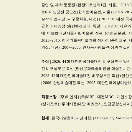
졸업 및 재학 동문전 (한전아트센터1관, 서울) | 2018.07
트마이닝당선 공모전(한가람미술관, 서울) | 2016~2014
술작가 초대전 (서구문화원, 대전) | 2013.10. 대전 
균형과 다양성 전(컨벤션센터, 독일) | 2012.07. 사유
대 미술초대전서울시립미술관 전관 (경희관분관, 서울) 
2023~2016. 한국가톨릭미술가회 정기전 (춘천교구, 서
의집, 대전) | 2007~2005. 인사동사람들-이상과 현실
수상
| 2026. 44회 대한민국미술대전 비구상부문 입선
전 비구상부문 특선 (안산문화예술의전당 화랑전시관, 안산)
2023. 42회 대한민국미술대전 비구상부문 특선 (안산문화
| 2006. 한밭미술대전 특선 | 2005. 대한민국여성미술
작품소장
| (주)티엔지 | (주)MBP | 대전MBC | 
(싱가포르) | 루이비통(대만 미츠코시, 인천공항신세계
현재
| 한국미술협회(대전미협) | Opengallery, Saatchiart