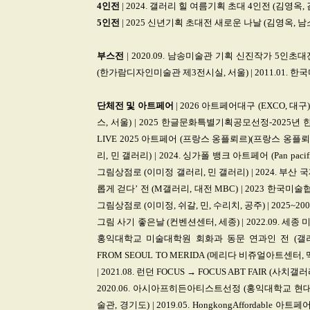
4인전
| 2024. 갤러리 힐 여름기획 초대 4인전 (김영옥, 
5인전
| 2025 신년기획 초대전 새로운 나날 (김영옥, 남소
부스전
| 2020.09. 남송미술관 기획 신진작가 5인초대전 (남송
(한가람디자인미술관 제3전시실, 서울) | 2011.01. 
단체전
및 아트페어
| 2026 아트페어대구 (EXCO, 대구
스, 서울) | 2025 한글문화특별기획공모선정-2025년 한
LIVE 2025 아트페어 (프랑스 옹플뢰르)(프랑스 옹플
리, 민 갤러리) | 2024. 싱가폴 뱅크 아트페어 (Pan pacif
그림상점로 (이미정 갤러리, 민 갤러리) | 2024. 부산 국제환
롭게 걷다’ 전 (M갤러리, 대전 MBC) | 2023 한국미
그림상점로 (이미정, 쉬갈, 민, 수리치, 공주) | 2025~2
그림 사기 좋은날 (컨벤션센터, 세종) | 2022.09. 세종 
홍익대학교 미술대학원 회화과 동문 연과인 전 (갤러리1898
FROM SEOUL TO MERIDA (메리다 비쥬얼아트센터, 
| 2021.08. 런던 FOCUS → FOCUS ABT FAIR (
2020.06. 아시아프히든아티스트선정 (홍익대학교 현대미
술관, 경기도) | 2019.05. HongkongAffordabl