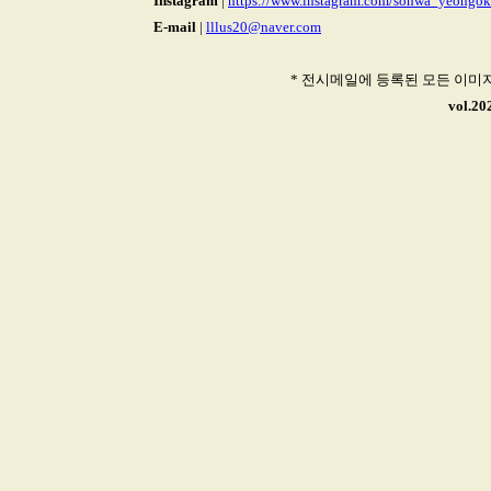
Instagram
|
https://www.instagram.com/sohwa_yeongok
E-mail
|
lllus20@naver.com
* 전시메일에 등록된 모든 이미
vol.