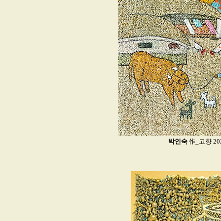
박인숙
作_고향 2023_