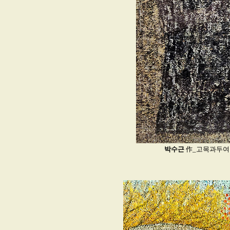
박수근
作_고목과두여인