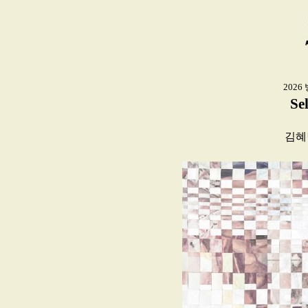
202
Se
김혜