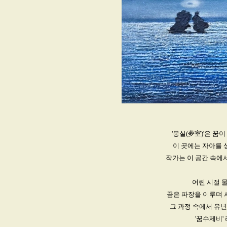
'몽실(夢室)'은 꿈
이 곳에는 자아를 
작가는 이 공간 속에서
어린 시절 
꿈은 파장을 이루며 
그 과정 속에서 유
'꿈수제비'