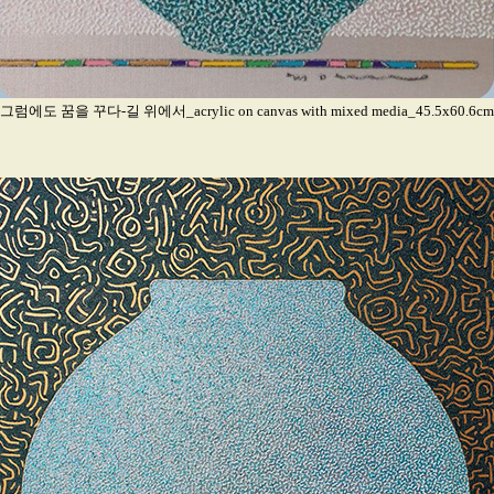
그럼에도 꿈을 꾸다-길 위에서_acrylic on canvas with mixed media_45.5x60.6cm