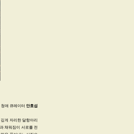
 청애 큐레이터
안효섭
에 깊게 자리한 달항아리
음과 채워짐이 서로를 전