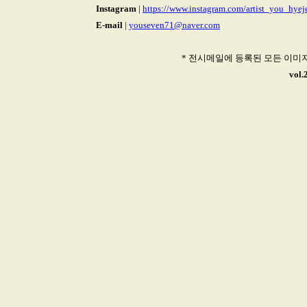
Instagram
|
https://www.instagram.com/artist_you_hye
E-mail
|
youseven71@naver.com
* 전시메일에 등록된 모든 이미
vol