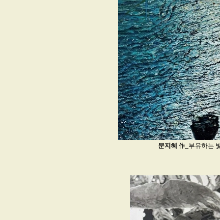
문지혜
作_부유하는 빛_112