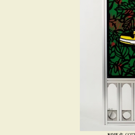
KOJE
作_GOT'E