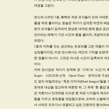
여정을 그린다.
전시의 시작인 1층, 흑백의 작은 조각들이 모여 거대
물결 위로 흩어지는 윤슬은 작가가 감각한 자연의 배열
한지 조각들이 집적되어 완성된 대작은 본래 좁은 공간
진이라는 매체가 가진 시간의 층을 물리적, 개념적으
되었다.
1층과 지하를 잇는 공간에는 트로피를 그린 작품이 자
상징물이지만, 이번 전시에서는 개인의 기억을 보편적인
한 정물이 아니다. 그것은 지나온 시간이 압축되어 저
이다.
지하 전시장은 작가가 천착해 온 ‘기억’과 ‘시간’이
Scape〉 시리즈와 신작 〈Quiet Time〉 연작으로
도 없이 떠밀려오는 ‘죽은 이미지(Dead Images)’
토대로 대상을 정교하게 재현한 뒤, 그 위에 ‘흰 물감
은 커튼이나 안개처럼 드리운 흰 막은 디지털의 매끄러
함을 지우고 흐릿함을 덧입힘으로써, 오히려 소멸해가는
서 사라진 것과 다시 연결되고 싶은 근원적인 향수(Nosta