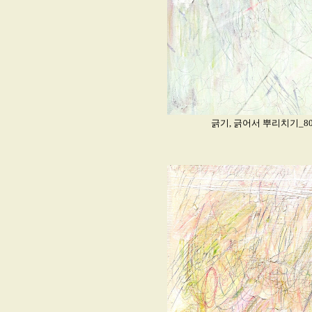
긁기, 긁어서 뿌리치기_80.5x8