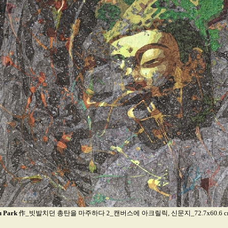
u Park
作_빗발치던 총탄을 마주하다 2_캔버스에 아크릴릭, 신문지_72.7x60.6 cm