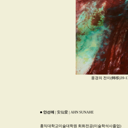
풍경의 전이(轉移)39-13_Oi
■
안선애
| 安仙愛 | AHN SUNAHE
홍익대학교미술대학원 회화전공(미술학석사졸업)