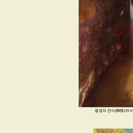
풍경의 전이(轉移)39-07_Oi