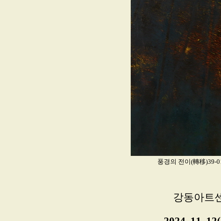
풍경의 전이(轉移)39-01_Oi
강동아트