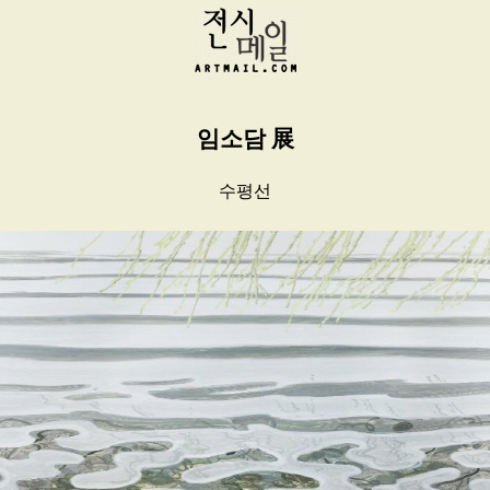
임소담 展
수평선