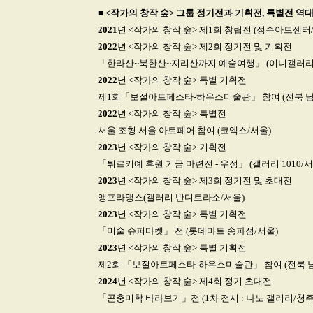
■
<작가의 창작 숲> 그룹 정기전과 기획전, 특별전 역대
2021
년 <작가의 창작 숲> 제1회 창립전 (정수아트센터
2022
년 <작가의 창작 숲> 제2회 정기전 및 기획전
「한라산~북한산~지리산까지 예술여행」 (이니갤러리/
2022
년 <작가의 창작 숲> 특별 기획전
제1회「보절아트페스타-하우스미술관」 참여 (전북 남원
2022
년 <작가의 창작 숲> 특별전
서울 조형 서울 아트페어 참여 (코엑스/서울)
2023
년 <작가의 창작 숲> 기획전
「튀르키예 후원 기금 마련전 - 우정」 (갤러리 1010/서
2023
년 <작가의 창작 숲> 제3회 정기전 및 초대전
앵프라맹스(갤러리 반디트라소/서울)
2023
년 <작가의 창작 숲> 특별 기획전
「미술 슈퍼마켓」 전 (롯데마트 송파점/서울)
2023
년 <작가의 창작 숲> 특별 기획전
제2회 「보절아트페스타-하우스미술관」 참여 (전북 남
2024
년 <작가의 창작 숲> 제4회 정기 초대전
「곤충미학 바라보기」전 (1차 전시 : 나노 갤러리/청주) |