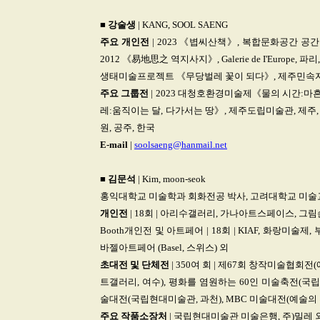
■
강술생
| KANG, SOOL SAENG
주요
개인전
| 2023 《볍씨산책》, 복합문화공간 공간미학
2012 《易地思之 역지사지》, Galerie de I'Europe, 파리
생태미술프로젝트 《무당벌레 꽃이 되다》, 제주민속자
주요
그룹전
| 2023 대청호환경미술제《물의 시간:마흔세
레:움직이는 달, 다가서는 땅》, 제주도립미술관, 제주,
원, 공주, 한국
E-mail
|
soolsaeng@hanmail.net
■
김문석
| Kim, moon-seok
홍익대학교 미술학과 회화전공 박사, 고려대학교 미술
개인전
| 18회 | 아리수갤러리, 가나아트스페이스, 그
Booth개인전 및 아트페어 | 18회 | KIAF, 화랑미술제,
바젤아트페어 (Basel, 스위스) 외
초대전
및
단체전
| 350여 회 | 제67회 창작미술협회
트갤러리, 여수), 평화를 염원하는 60인 미술축전(국
술대전(국립현대미술관, 과천), MBC 미술대전(예술의 전
주요
작품소장처
| 국립현대미술관 미술은행, 주)밀레 