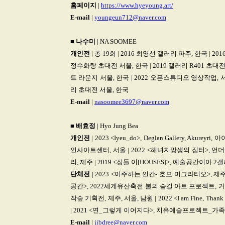
홈페이지
|
https://www.hyeyoung.art/
E-mail
|
youngeun712@naver.com
■
나수미
| NA SOOMEE
개인전
| 총 19회 | 2016 최영선 갤러리 파주, 한국 | 2
정수화랑 초대전 서울, 한국 | 2019 갤러리 R401 초대전
트 라운지 서울, 한국 | 2022 오픈스튜디오 영상작업, 서
리 초대전 서울, 한국
E-mail
|
nasoomee3697@naver.com
■
배효정
| Hyo Jung Bea
개인전
| 2023 <Iyeu_do>, Deglan Gallery, A
인사아트센터, 서울 | 2022 <해녀지망생의 집터>, 언
리, 제주 | 2019 <집들.이[HOUSES]>, 예술공간이아 2
단체전
| 2023 <이주하는 인간- 호모 미그라티오>, 
공간>, 2022세계유산축전 불의 숨길 아트 프로젝트, 거
작숲 기획전, 제주, 서울, 남원 | 2022 <I am Fine, 
| 2021 <연_그렇게 이어지다>, 치유예술프로젝트_가
E-mail
|
jibdree@naver.com