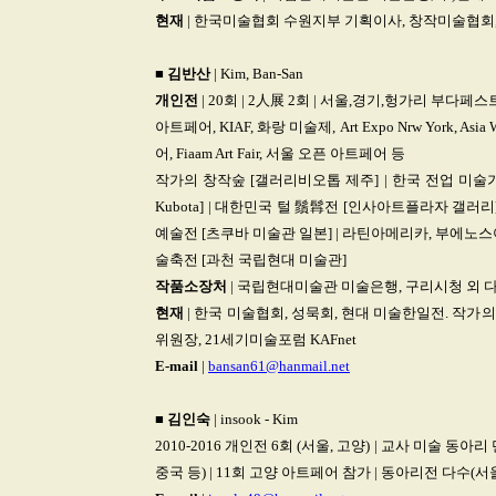
현재
| 한국미술협회 수원지부 기획이사, 창작미술협회, 
■
김반산
| Kim, Ban-San
개인전
| 20회 | 2人展 2회 | 서울,경기,헝가리 부다페스
아트페어, KIAF, 화랑 미술제, Art Expo Nrw York, Asia Wor
어, Fiaam Art Fair, 서울 오픈 아트페어 등
작가의 창작숲 [갤러리비오톱 제주] | 한국 전업 미술가협회
Kubota] | 대한민국 털 鬚髥전 [인사아트플라자 갤러리
예술전 [츠쿠바 미술관 일본] | 라틴아메리카, 부에노스
술축전 [과천 국립현대 미술관]
작품소장처
| 국립현대미술관 미술은행, 구리시청 외 
현재
| 한국 미술협회, 성묵회, 현대 미술한일전. 작
위원장, 21세기미술포럼 KAFnet
E-mail
|
bansan61@hanmail.net
■
김인숙
| insook - Kim
2010-2016 개인전 6회 (서울, 고양) | 교사 미술 동아리
중국 등) | 11회 고양 아트페어 참가 | 동아리전 다수(서