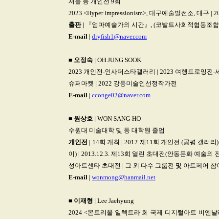
서울 등 개인전 9회
2023 <Hyper Impressionism>, 대구예술발전소, 대
출판
| 『엄마예술가의 시간』, (코발트사회적협동조합, 
E-mail
|
dryfish1@naver.com
■
오정숙
| OH JUNG SOOK
2023 개인전-인사더스타갤러리 | 2023 여행드로잉전-세종
슈퍼마켓 | 2022 강동미술인선정작가전
E-mail
|
cconge02@naver.com
■
원상호
| WON SANG-HO
수원대 미술대학 및 동 대학원 졸업
개인전
| 14회 개최 | 2012 제11회 개인전 (공평 갤러
이) | 2013.12.3. 제13회 열린 초대전(안동문화 예술의 전당)
성아트센타 초대전 | 그 외 다수 그룹전 및 아트페어 참
E-mail
|
wonmong@hanmail.net
■
이재형
| Lee Jaehyung
2024 <몬트리올 일렉트라 회 국제 디지털아트 비엔날레