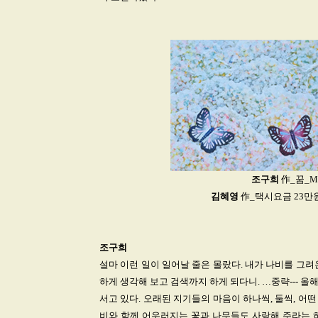
조구희
作_꿈_Mixe
김혜영
作_택시요금 23만원_
조구희
설마 이런 일이 일어날 줄은 몰랐다. 내가 나비를 그
하게 생각해 보고 검색까지 하게 되다니. …중략--- 
서고 있다. 오래된 지기들의 마음이 하나씩, 둘씩, 
비와 함께 어우러지는 꽃과 나무들도 사랑해 주라는 