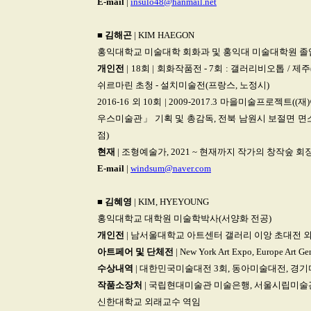
E-mail
|
insulo48@hanmail.net
■
김해곤
| KIM HAEGON
홍익대학교 미술대학 회화과 및 홍익대 미술대학원 졸
개인전
| 18회 | 회화작품전 - 7회 : 갤러리비오톱 / 제
쉬르마린 초청 - 설치미술전(프랑스, 노정시)
2016-16 외 10회 | 2009-2017.3 마을미술프로젝트
우스미술관」 기획 및 총감독, 전북 남원시 보절면 면소재
점)
현재
| 조형예술가, 2021 ~ 현재까지 작가의 창작숲 회
E-mail
|
windsum@naver.com
■
김혜영
| KIM, HYEYOUNG
홍익대학교 대학원 미술학박사(서양화 전공)
개인전
| 남서울대학교 아트센터 갤러리 이앙 초대전 외
아트페어
및
단체전
| New York Art Expo, Europe Art Ge
수상내역
| 대한민국미술대전 3회, 동아미술대전, 경
작품소장처
| 국립현대미술관 미술은행, 서울시립미술
신한대학교 외래교수 역임