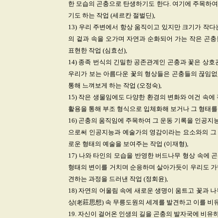
한 모습의 곤충으로 탄생하기도 한다. 여기에 주목하여
기도 하는 작업 (세르칸 절벌딘),
13) 우리 주변에서 항상 움직이고 있지만 크기가 작다
의 겉과 속을 오가며 자연과 순화되어 가는 작은 곤
표현한 작업 (심효선),
14) 종족 번식의 긴밀한 공존관계인 곤충과 꽃은 상
우리가 보는 아름다운 꽃의 형상들은 곤충들의 끊임없
통해 느껴보게 하는 작업 (오정숙),
15) 작은 생물임에도 다양한 환경의 변화와 여건 속
활용을 통해 부조 형식으로 입체화해 보거나 그 형태를 
16) 곤충의 움직임에 주목하여 그 운동 기록을 인공
으로써 인공지능과 예술가의 영감이라는 요소와의 그 상
로운 형태의 예술을 보여주는 작업 (이재형),
17) 나와 타인의 모습을 반영한 버드나무 형상 속에
형태의 변이를 거치며 순응하며 살아가듯이 우리도 가
견하는 과정을 드러낸 작업 (정회윤),
18) 자연의 어울림 속에 새로운 생명이 움트고 꽃과
상(老莊思想) 속 무릉도원의 세계를 발견하고 이를 비유
19. 자신이 걸어온 인생의 길을 곤충의 발자국에 비