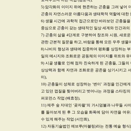
5) 암각화의 이미지 위에 현존하는 곤충을 그려 넣어
곤충의 자연스러운 아름다움과 생태학적 역할에 대한 중
6) 생물 시간에 과학적 접근으로만 바라보던 곤충들을
중심으로 곤충이 갖는 생태적인 일상 세계와 인간과의 
7) 곤충의 삶을 4단계로 구분하여 창조와 시원, 새로
관한 근본적 질문을 하고, 바람을 통해 모든 우주 생물
8) 나비의 형상과 생태에 집중하여 평화를 상징하는 
일의 메시지와 조화로운 공동체의 이미지를 위트와 유머
9) 시골 생활로 인해 점차 친숙하게 된 곤충들, 그
상상력과 함께 자연과 조화로운 공존을 상기시키고 서
미),
10) 곤충들이 성체로 성장하는 ‘변이’ 과정을 인간에
고 있던 껍질을 찢어버리고 벗어나는 과정을 스타킹의
퍼포먼스 작업 (배효정),
11) 제주 숲 지대인 ‘곶자왈’의 가시덤불과 나무들 
를 돌아보게 된 후 그 모습을 화폭에 담아 자연을 여
수 있게 해주는 작업 (서인희),
12) 자동기술법인 에브루(마블링)라는 전통 예술 형