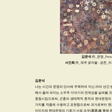
김문석
作_문명_Fresco 
서인희
作_제주 곶자왈 - 공존_자작
김문석
나는 시간과 문명의 단서에 주목하며 지난 20여 년간
해서 울려 퍼지는 소우주 이야기의 연계성을 살펴볼 것
중첩시킴으로써, 곤충의 생태학적 흔적과 현대문명의 
가치를 작품에 수용하고 표현함으로써 과거로부터 현재,
이미지와 현대문명의 기호가 서로 조우(遭遇)를 통해 