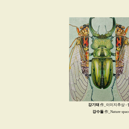
강기태
作_이미지추상 - 탈피_A
강수돌
作_Nature space