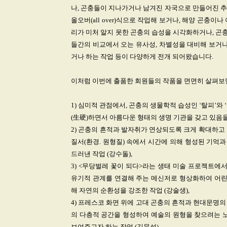
나, 곤충들이 지나가거나 남겨진 자국으로 만들어진 추
올오버(all over)식으로 작업해 보거나, 해양 곤충
리가 미처 알지 못한 곤충의 습성을 시각화하거나, 곤충
들간의 비교에서 오는 유사성, 차별성을 대비해 보거나,
거나 하는 작업 등이 다양하게 전개 되어왔습니다.
이처럼 이번에 출품한 회원들의 작품을 면면히 살펴보
1) 심미적 관점에서, 곤충의 생물학적 습성인 ‘탈피’
(生硬)하면서 아름다운 형태의 생명 기관을 갖고 있음을
2) 곤충의 흔적과 발자취가 연상되도록 크게 확대하고
질서(환경. 원형질) 속에서 시간에 의해 형성된 기억
드러낸 작업 (강수돌),
3) <무당벌레 꽃이 되다>라는 생태 미술 프로젝트에
유기적 관계를 연결해 주는 메신저로 형상화하여 어린이
해 자연의 순환성을 강조한 작업 (강술생),
4) 프레스코 화면 위에 고대 곤충의 흔적과 현대문명
의 다층적 공간을 형성하여 예술의 원형을 찾으려는 
보여주고자 하는 작업 (김문석),