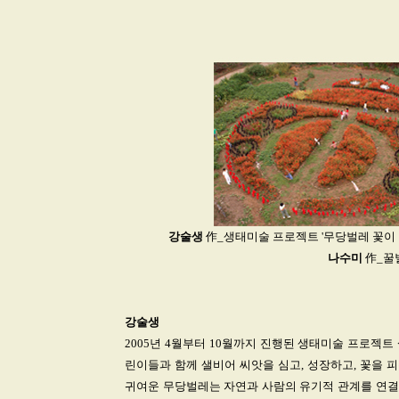
강술생
作_생태미술 프로젝트 '무당벌레 꽃이 되다
나수미
作_꿀벌
강술생
2005년 4월부터 10월까지 진행된 생태미술 프로젝트
린이들과 함께 샐비어 씨앗을 심고, 성장하고, 꽃을 
귀여운 무당벌레는 자연과 사람의 유기적 관계를 연결