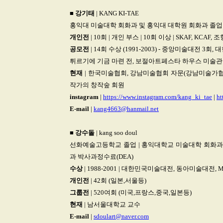
■
강기태
| KANG KI-TAE
홍익대 미술대학 회화과 및 홍익대 대학원 회화과 졸업
개인전
| 10회 | 개인 부스 | 10회 이상 | SKAF, K
공모전
| 14회 수상 (1991-2003) - 중앙미술대전 3
튀르기에 기금 마련 전, 보절아트페스타 하우스 미술관 전
현재
| 한국미술협회, 강남미술협회 자문(강남미술가협회
작가의 창작숲 회원
instagram
|
https://www.instagram.com/kang_ki_tae
|
ht
E-mail
|
kang4663@hanmail.net
■
강수돌
| kang soo doul
선화예술고등학교 졸업 | 홍익대학교 미술대학 회화과 
과 박사과정수료(DEA)
수상
| 1988-2001 | 대한민국미술대전, 동아미술대전
개인전
| 42회 (일본,서울등)
그룹전
| 520여회 (미국,프랑스,중국,일본등)
현재
| 남서울대학교 교수
E-mail
|
sdoulart@naver.com