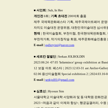
■
서인희
| Suh, In Hee
개인전
6회 |
기획 초대전
200여회 출품
제주 국제목판화페스타 기획, 제주국제아트페어 운영위
자치도 미술대전 운영위원, 대한민국미술대전 심사위
현재
| 한국미술협회, 부천미협, 한국현대목판화협회, 
부천작가회, 작가의창작숲 회원, 제주문화예술진흥원
E-mail
|
galleryini@naver.com
■
세르칸
절벌딘
| Serkan JOLBOLDIN
2023.06.24 -07.05 'Infarmince' group exhibition at
12 보절 아트 페스타 | 2023.12.03-31 ast Atelier-Ga
02.06 용산미술협회 Special exhibition 2 | 2024.03.16-04.1
E-mail
|
serkjol01@gmail.com
■
심효선
| Hyosun Sim
서울대학교 미술대학 서양화과 및 동 대학원 판화전공
2023 <처음과 같이 이제와 항상>, 행궁길갤러리, 수원 