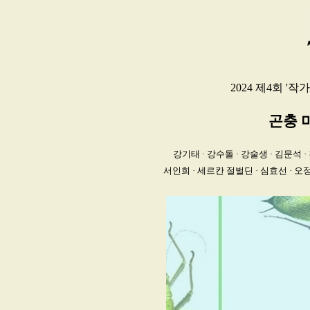
2024 제4회 '
곤충 
강기태 · 강수돌 · 강술생 · 김문석 ·
서인희 · 세르칸 절벌딘 · 심효선 · 오정숙