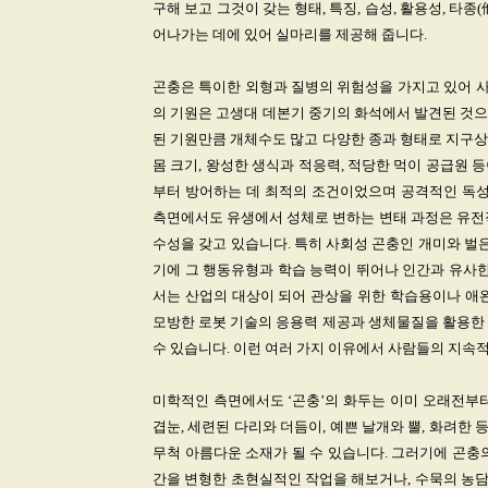
구해 보고 그것이 갖는 형태, 특징, 습성, 활용성, 타
어나가는 데에 있어 실마리를 제공해 줍니다.
곤충은 특이한 외형과 질병의 위험성을 가지고 있어 
의 기원은 고생대 데본기 중기의 화석에서 발견된 것으로 
된 기원만큼 개체수도 많고 다양한 종과 형태로 지구상
몸 크기, 왕성한 생식과 적응력, 적당한 먹이 공급원
부터 방어하는 데 최적의 조건이었으며 공격적인 독성
측면에서도 유생에서 성체로 변하는 변태 과정은 유전적
수성을 갖고 있습니다. 특히 사회성 곤충인 개미와 벌은 
기에 그 행동유형과 학습 능력이 뛰어나 인간과 유사한
서는 산업의 대상이 되어 관상을 위한 학습용이나 애완
모방한 로봇 기술의 응용력 제공과 생체물질을 활용한 
수 있습니다. 이런 여러 가지 이유에서 사람들의 지속
미학적인 측면에서도 ‘곤충’의 화두는 이미 오래전부터
겹눈, 세련된 다리와 더듬이, 예쁜 날개와 뿔, 화려
무척 아름다운 소재가 될 수 있습니다. 그러기에 곤충
간을 변형한 초현실적인 작업을 해보거나, 수묵의 농