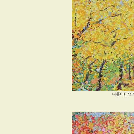
나들이Ⅰ_72.7x