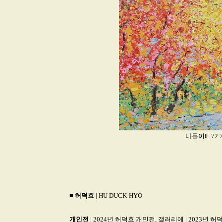
나들이Ⅱ_72.7x
■
허덕효
| HU DUCK-HYO
개인전
| 2024년 허덕효 개인전, 갤러리에 | 2023년 