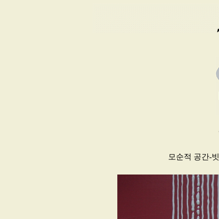
모순적 공간-빗살 Co