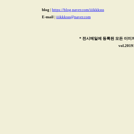
blog
|
https://blog.naver.com/iiikkksss
E-mail
|
iiikkksss@naver.com
* 전시메일에 등록된 모든 이미
vol.201