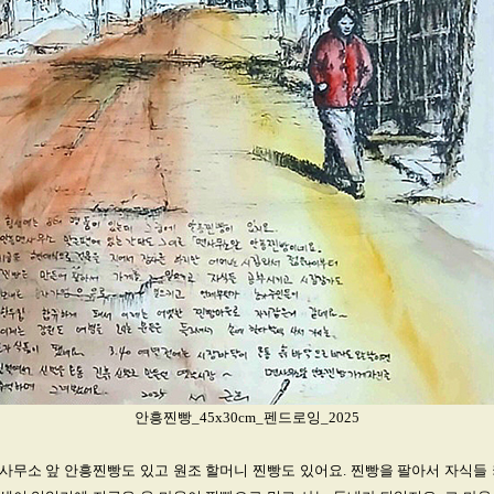
안흥찐빵_45x30cm_펜드로잉_2025
사무소 앞 안흥찐빵도 있고 원조 할머니 찐빵도 있어요. 찐빵을 팔아서 자식들 