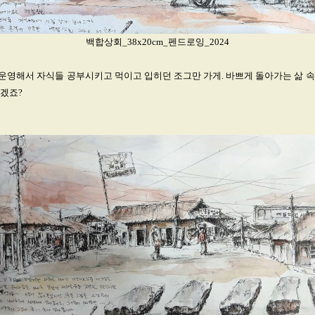
백합상회_38x20cm_펜드로잉_2024
운영해서 자식들 공부시키고 먹이고 입히던 조그만 가게. 바쁘게 돌아가는 삶 속
지겠죠?