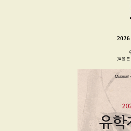
202
(책을 든