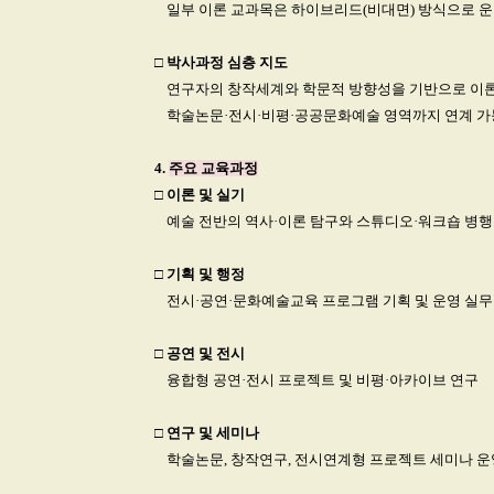
□
일부 이론 교과목은 하이브리드(비대면) 방식으로 운
□
박사과정 심층 지도
□
연구자의 창작세계와 학문적 방향성을 기반으로 이론
□
학술논문·전시·비평·공공문화예술 영역까지 연계 가
4.
주요 교육과정
□
이론 및 실기
□
예술 전반의 역사·이론 탐구와 스튜디오·워크숍 병행
□
기획 및 행정
□
전시·공연·문화예술교육 프로그램 기획 및 운영 실무
□
공연 및 전시
□
융합형 공연·전시 프로젝트 및 비평·아카이브 연구
□
연구 및 세미나
□
학술논문, 창작연구, 전시연계형 프로젝트 세미나 운