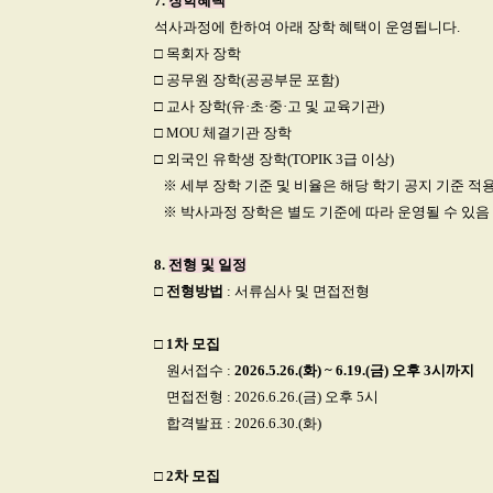
7.
장학혜택
석사과정에 한하여 아래 장학 혜택이 운영됩니다.
□
목회자 장학
□
공무원 장학(공공부문 포함)
□
교사 장학(유·초·중·고 및 교육기관)
□
MOU 체결기관 장학
□
외국인 유학생 장학(TOPIK 3급 이상)
□
※ 세부 장학 기준 및 비율은 해당 학기 공지 기준 적
□
※ 박사과정 장학은 별도 기준에 따라 운영될 수 있음
8.
전형 및 일정
□
전형방법
: 서류심사 및 면접전형
□
1차 모집
□
원서접수 :
2026.5.26.(화) ~ 6.19.(금) 오후 3시까지
□
면접전형 : 2026.6.26.(금) 오후 5시
□
합격발표 : 2026.6.30.(화)
□
2차 모집