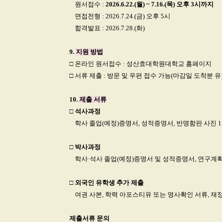
□
원서접수 :
2026.6.22.(월) ~ 7.16.(목) 오후 3시까지
□
면접전형 : 2026.7.24.(금) 오후 5시
□
합격발표 : 2026.7.28.(화)
9.
지원 방법
□
온라인 원서접수 : 성산효대학원대학교 홈페이지
□
서류 제출 : 방문 및 우편 접수 가능(마감일 도착분 유
10.
제출 서류
□
석사과정
□
학사 졸업(예정)증명서, 성적증명서, 반명함판 사진 
□
박사과정
□
학사·석사 졸업(예정)증명서 및 성적증명서, 연구계획
□
외국인 유학생 추가 제출
□
여권 사본, 학력 아포스티유 또는 영사확인 서류, 재정증
제출서류
문의