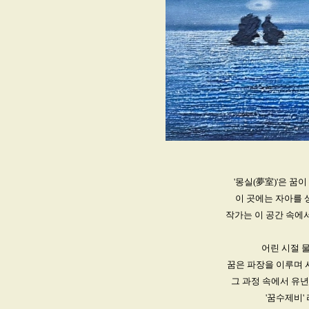
'몽실(夢室)'은 꿈
이 곳에는 자아를 
작가는 이 공간 속에서
어린 시절 
꿈은 파장을 이루며 
그 과정 속에서 유
'꿈수제비'